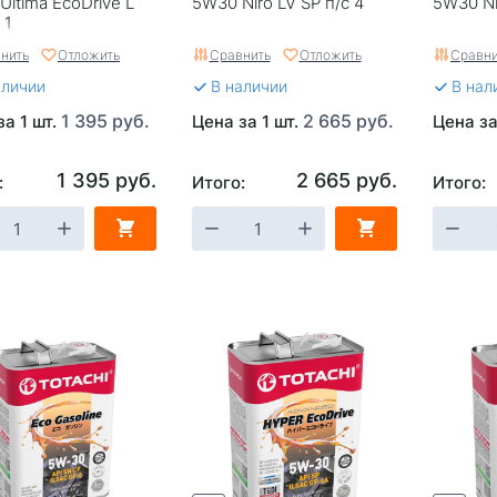
Ultima EcoDrive L
5W30 Niro LV SP п/с 4
5W30 Ni
 1
нить
Отложить
Сравнить
Отложить
Сравни
аличии
В наличии
В нал
1 395 руб.
2 665 руб.
за 1 шт.
Цена за 1 шт.
Цена за
1 395 руб.
2 665 руб.
:
Итого:
Итого: