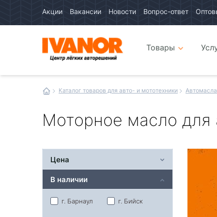
Акции
Вакансии
Новости
Вопрос-ответ
Оптов
Авто
каталог
Авто
интернет
Товары
Усл
магазин
Иванор
Каталог товаров для авто- и мототехники
Автомасла
Моторное масло для
Цена
В наличии
г. Барнаул
г. Бийск