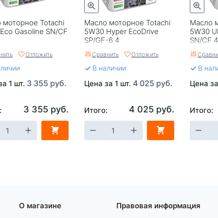
 моторное Totachi
Масло моторное Totachi
Масло м
Eco Gasoline SN/CF
5W30 Hyper EcoDrive
5W30 Ul
SP/GF-6 4
SN/CF 4
нить
Отложить
Сравнить
Отложить
Сравни
аличии
В наличии
В нал
3 355 руб.
4 025 руб.
за 1 шт.
Цена за 1 шт.
Цена за
3 355 руб.
4 025 руб.
:
Итого:
Итого:
О магазине
Правовая информация