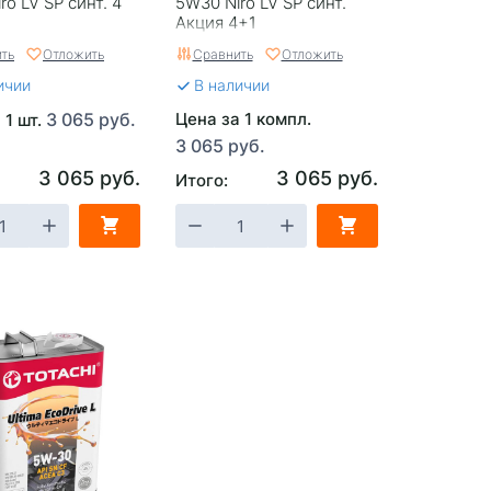
ro LV SP синт. 4
5W30 Niro LV SP синт.
Акция 4+1
ть
Отложить
Сравнить
Отложить
ичии
В наличии
3 065 руб.
Цена за 1 компл.
 1 шт.
3 065 руб.
3 065 руб.
3 065 руб.
Итого: