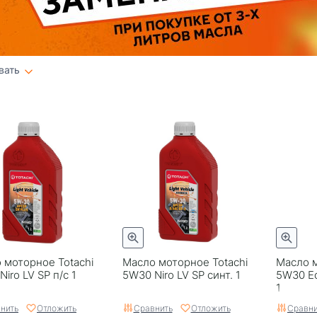
вать
Плитка
Список
 моторное Totachi
Масло моторное Totachi
Масло м
iro LV SP п/с 1
5W30 Niro LV SP синт. 1
5W30 Ec
1
нить
Отложить
Сравнить
Отложить
Сравни