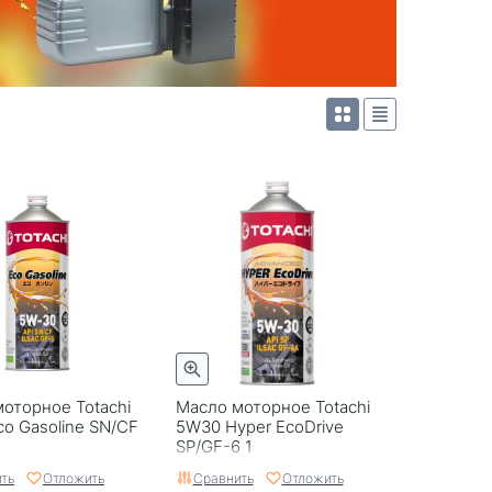
оторное Totachi
Масло моторное Totachi
o Gasoline SN/CF
5W30 Hyper EcoDrive
SP/GF-6 1
ть
Отложить
Сравнить
Отложить