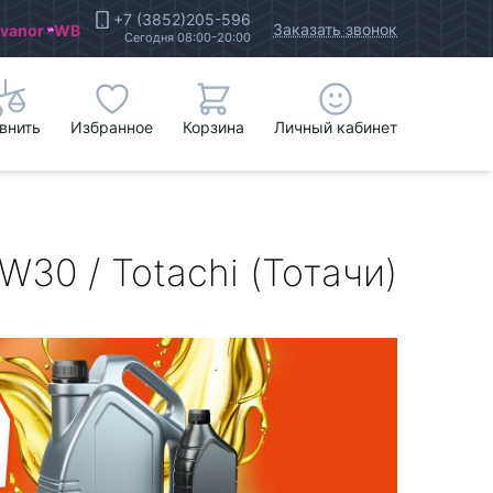
+7 (3852)205-596
Заказать звонок
Ivanor
WB
Сегодня 08:00-20:00
внить
Избранное
Корзина
Личный кабинет
W30 / Totachi (Тотачи)