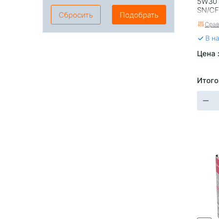
5W30 
SN/CF
Сбросить
Подобрать
Срав
В н
Цена 
Итого