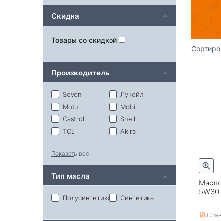
Скидка
Товары со скидкой
Сортиро
Производитель
Seven
Лукойл
Motul
Mobil
Castrol
Shell
TCL
Akira
Bardahl
G-Energy
Показать все
GM
Honda
Hyundai
Idemitsu
Тип масла
Kixx
Lemarc
Масло
5W30 N
Mazda
Micking
Полусинтетика
Синтетика
Molygreen
NGN
Срав
Neste
Nissan