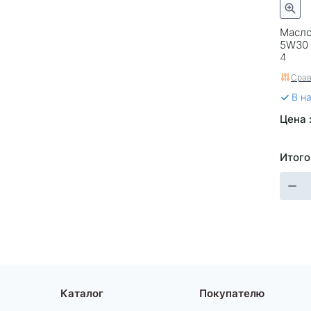
Масло
5W30 
4
Срав
В н
Цена 
Итого
Каталог
Покупателю