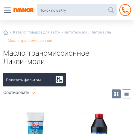
Автотовары
в
интернет-
магазине
Иванор
Каталог товаров для авто- и мототехники
Автомасла
Масло трансмиссионное
Масло трансмиссионное
Ликви-моли
Показать фильтры
Сортировать