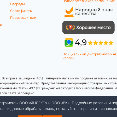
Пользовательское соглашение
Награды
Сертификаты
Производители
ты
Официальный дистрибьютор A
России
 Все права защищены. ТСЦ - интернет-магазин по продаже автошин, автоз
формационный характер. Представленная информация о товарах, их стоимос
ложениями Статьи 437 (2) Гражданского кодекса Российской Федерации. И
иалов сайта запрещено.
инструменты ООО «ЯНДЕКС» и ООО «ВК». Подробные условия и по
бы ваши данные обрабатывались, пожалуйста, ограничьте использо