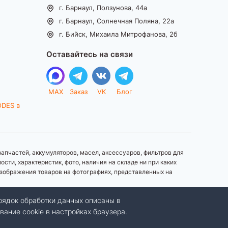
г. Барнаул, Ползунова, 44а
г. Барнаул, Солнечная Поляна, 22а
г. Бийск, Михаила Митрофанова, 2б
Оставайтесь на связи
MAX
Заказ
VK
Блог
ODES в
апчастей, аккумуляторов, масел, аксессуаров, фильтров для
ти, характеристик, фото, наличия на складе ни при каких
зображения товаров на фотографиях, представленных на
рядок обработки данных описаны в
вание cookie в настройках браузера.