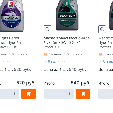
 для цепей
Масло трансмиссионное
Масло 
пил Лукойл
Лукойл 80W90 GL-4
Лукойл
aw Oil 1л
Россия 1
Россия 
нить
Отложить
Сравнить
Отложить
Сравни
аличии
В наличии
В нал
520 руб.
540 руб.
за 1 шт.
Цена за 1 шт.
Цена за
520 руб.
540 руб.
:
Итого:
Итого: