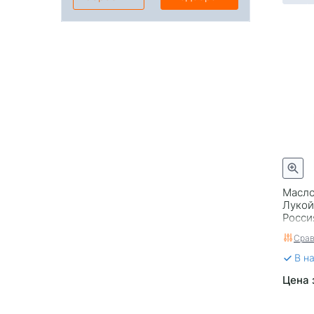
Масло
Лукой
Росси
Срав
В н
Цена 