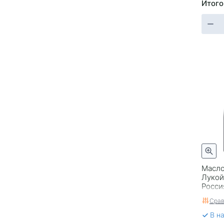
Итого
Масло
Лукой
Росси
Срав
В н