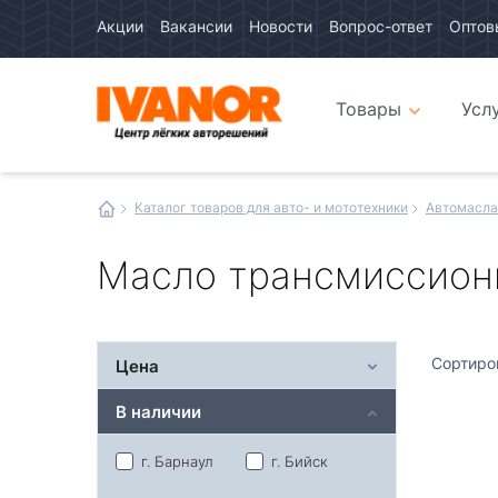
Акции
Вакансии
Новости
Вопрос-ответ
Оптов
Авто
каталог
Авто
интернет
Товары
Усл
магазин
Иванор
Каталог товаров для авто- и мототехники
Автомасла
Масло трансмиссион
Сортиро
Цена
В наличии
г. Барнаул
г. Бийск