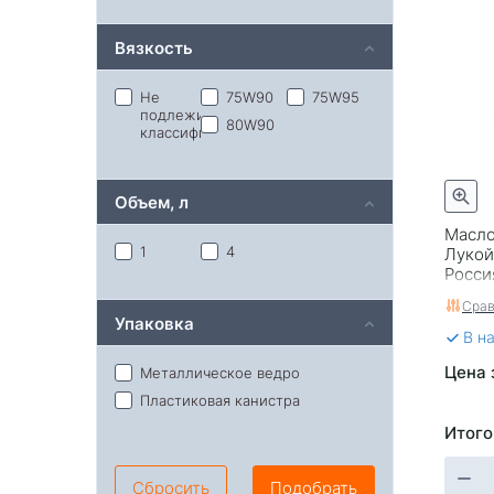
Ликви-моли
Лукойл
Вязкость
Ойлрайт
Не
75W90
75W95
подлежит
80W90
классификации
Объем, л
Масло
1
4
Лукойл
Росси
Срав
Упаковка
В н
Цена 
Металлическое ведро
Пластиковая канистра
Итого
Сбросить
Подобрать