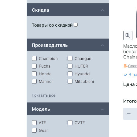
Скидка
Товары со скидкой
Производитель
Масло
бензо
Chains
Champion
Changan
Срав
Fuchs
HUTER
Honda
Hyundai
В н
Mannol
Mitsubishi
Цена 
Mobil
Motul
Показать все
Nissan
Parts&Oils
Итого
Ravenol
Rolf
Модель
Seven
Sintec
Subaru
TCL
ATF
CVTF
Takayama
Toyota
Gear
Vag
Zic