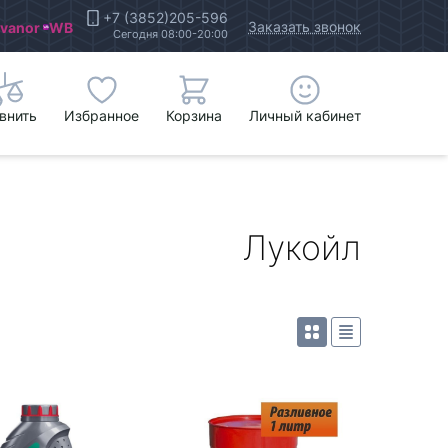
+7 (3852)205-596
Заказать звонок
Ivanor
WB
Сегодня 08:00-20:00
внить
Избранное
Корзина
Личный кабинет
Лукойл