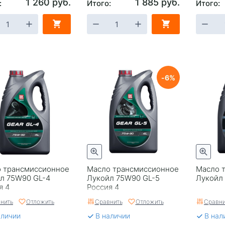
1 260 руб.
1 885 руб.
:
Итого:
Итого:
6
 трансмиссионное
Масло трансмиссионное
Масло 
л 75W90 GL-4
Лукойл 75W90 GL-5
Лукойл 
я 4
Россия 4
нить
Отложить
Сравнить
Отложить
Сравни
аличии
В наличии
В нал