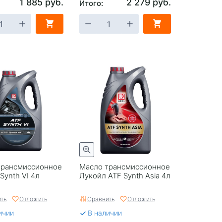
1 885 руб.
2 279 руб.
Итого:
трансмиссионное
Масло трансмиссионное
Synth VI 4л
Лукойл ATF Synth Asia 4л
ть
Отложить
Сравнить
Отложить
ичии
В наличии