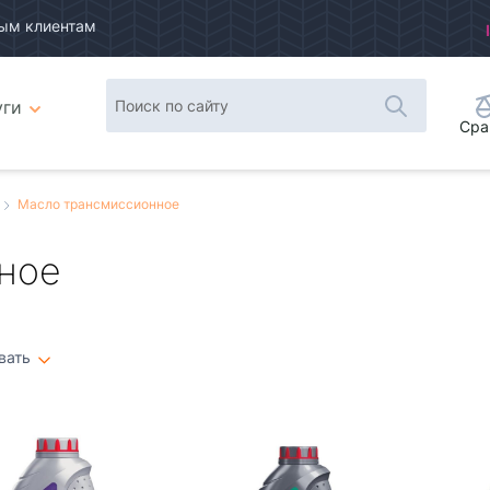
ым клиентам
уги
Сра
Масло трансмиссионное
ное
вать
Плитка
Список