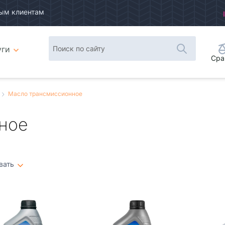
ым клиентам
уги
Сра
Масло трансмиссионное
ное
вать
Плитка
Список