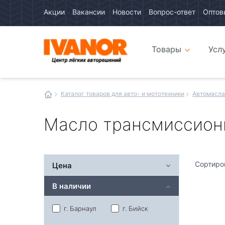
Акции
Вакансии
Новости
Вопрос-ответ
Оптов
Авто
каталог
Авто
интернет
Товары
Усл
магазин
Иванор
Каталог товаров для авто- и мототехники
Автомасла
Масло трансмиссион
Сортиро
Цена
В наличии
г. Барнаул
г. Бийск