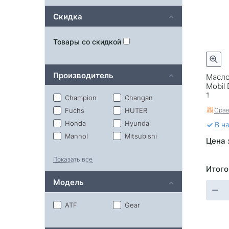
Скидка
Товары со скидкой
Производитель
Масло
Mobil 
1
Champion
Changan
Срав
Fuchs
HUTER
Honda
Hyundai
В н
Mannol
Mitsubishi
Цена 
Mobil
Motul
Показать все
Nissan
Parts&Oils
Итого
Ravenol
Rolf
Модель
Seven
Sintec
Subaru
TCL
ATF
Gear
Takayama
Toyota
Vag
Zic