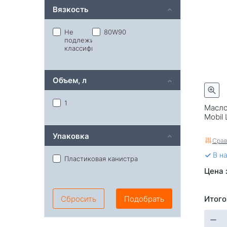
Вязкость
Ликви-моли
Лукойл
Ойлрайт
Не
80W90
подлежит
классификации
Объем, л
1
Масло
Mobil 
Упаковка
Срав
В н
Пластиковая канистра
Цена 
Итого
Сбросить
Подобрать