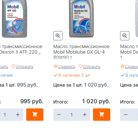
 трансмиссионное
Масло трансмиссионное
Масло 
Dexron II ATF 220 _
Mobil Mobilube GX GL-4
Mobil De
80W90 1
1
нить
Отложить
Сравнить
Отложить
Сравни
аличии
В наличии 3 шт
В нал
995 руб.
1 020 руб.
за 1 шт.
Цена за 1 шт.
Цена за
995 руб.
1 020 руб.
:
Итого:
Итого: