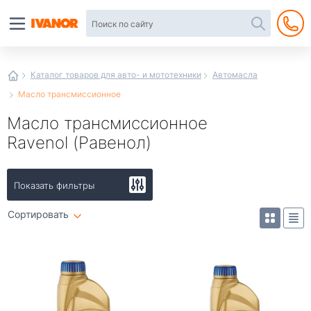
Автотовары
в
интернет-
магазине
Иванор
Каталог товаров для авто- и мототехники
Автомасла
Масло трансмиссионное
Масло трансмиссионное
Ravenol (Равенол)
Показать фильтры
Сортировать