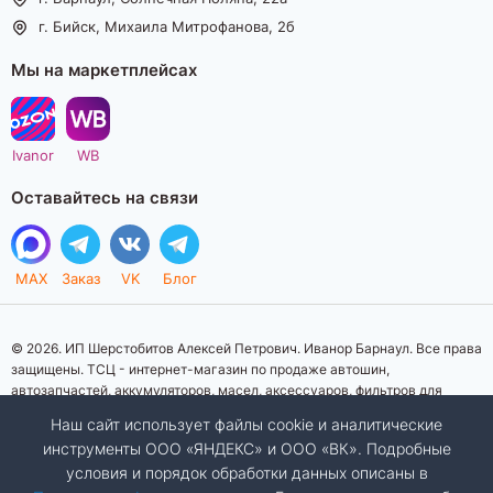
г. Бийск, Михаила Митрофанова, 2б
Мы на маркетплейсах
Ivanor
WB
Оставайтесь на связи
MAX
Заказ
VK
Блог
© 2026. ИП Шерстобитов Алексей Петрович. Иванор Барнаул. Все права
защищены. ТСЦ - интернет-магазин по продаже автошин,
автозапчастей, аккумуляторов, масел, аксессуаров, фильтров для
автомобилей. Данный интернет-сайт носит исключительно
Наш сайт использует файлы cookie и аналитические
информационный характер. Представленная информация о товарах, их
инструменты ООО «ЯНДЕКС» и ООО «ВК». Подробные
стоимости, характеристик, фото, наличия на складе ни при каких
условия и порядок обработки данных описаны в
условиях не является публичной офертой, определяемой положениями