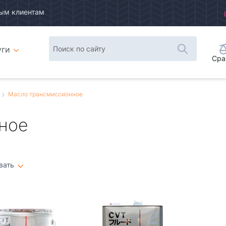
ым клиентам
уги
Сра
Масло трансмиссионное
ное
вать
Плитка
Список