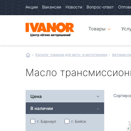
Акции
Вакансии
Новости
Вопрос-ответ
Оптов
Авто
каталог
Авто
интернет
Товары
Усл
магазин
Иванор
Каталог товаров для авто- и мототехники
Автомасла
Масло трансмиссион
Сортиро
Цена
В наличии
г. Барнаул
г. Бийск