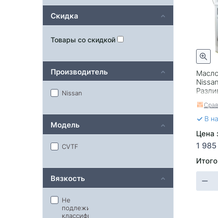
Скидка
Товары со скидкой
Производитель
Масло
Nissa
Разли
Nissan
Срав
В н
Модель
Цена з
1 985
CVTF
Итого
Вязкость
Не
подлежит
классификации