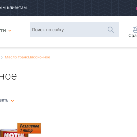
ым клиентам
уги
Сра
Масло трансмиссионное
ное
вать
Плитка
Список