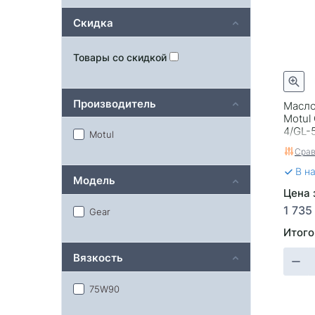
Скидка
Товары со скидкой
Производитель
Масло
Motul
4/GL-
Motul
Срав
В н
Модель
Цена з
1 735
Gear
Итого
Вязкость
75W90