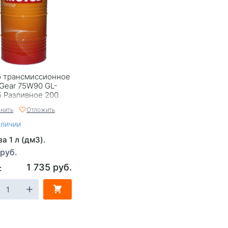
 трансмиссионное
 Gear 75W90 GL-
5 Разливное 200
нить
Отложить
аличии
а 1 л (дм3).
 руб.
1 735 руб.
: