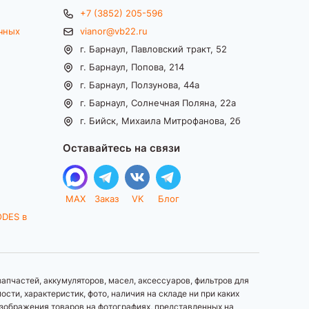
+7 (3852) 205-596
чных
vianor@vb22.ru
г. Барнаул, Павловский тракт, 52
г. Барнаул, Попова, 214
г. Барнаул, Ползунова, 44а
г. Барнаул, Солнечная Поляна, 22а
г. Бийск, Михаила Митрофанова, 2б
Оставайтесь на связи
MAX
Заказ
VK
Блог
ODES в
апчастей, аккумуляторов, масел, аксессуаров, фильтров для
ти, характеристик, фото, наличия на складе ни при каких
зображения товаров на фотографиях, представленных на