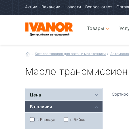
Акции
Вакансии
Новости
Вопрос-ответ
Оптов
Авто
каталог
Авто
интернет
Товары
Усл
магазин
Иванор
Каталог товаров для авто- и мототехники
Автомасла
Масло трансмиссион
Сортиро
Цена
В наличии
г. Барнаул
г. Бийск