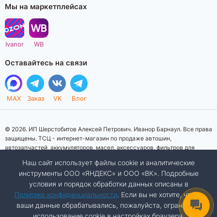
Мы на маркетплейсах
Ivanor
WB
Оставайтесь на связи
MAX
Заказ
VK
Блог
© 2026. ИП Шерстобитов Алексей Петрович. Иванор Барнаул. Все права
защищены. ТСЦ - интернет-магазин по продаже автошин,
автозапчастей, аккумуляторов, масел, аксессуаров, фильтров для
автомобилей. Данный интернет-сайт носит исключительно
Наш сайт использует файлы cookie и аналитические
информационный характер. Представленная информация о товарах, их
инструменты ООО «ЯНДЕКС» и ООО «ВК». Подробные
стоимости, характеристик, фото, наличия на складе ни при каких
условия и порядок обработки данных описаны в
условиях не является публичной офертой, определяемой положениями
Статьи 437 (2) Гражданского кодекса Российской Федерации.
Политике конфиденциальности
. Если вы не хотите, чтобы
Изображения товаров на фотографиях, представленных на сайте, могут
ваши данные обрабатывались, пожалуйста, ограничьте
отличаться от оригиналов. Копирование материалов сайта запрещено.
использование cookie в настройках браузера.