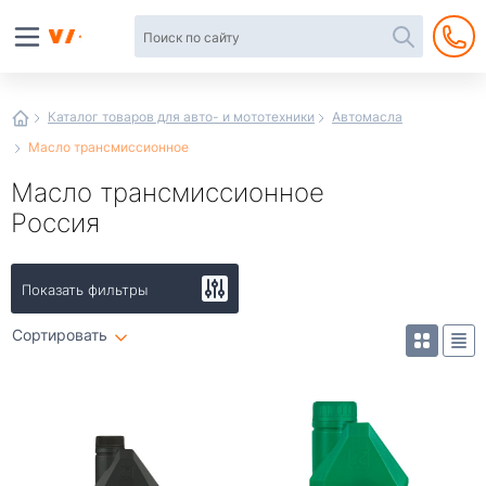
Автотовары
в
интернет-
магазине
Иванор
Каталог товаров для авто- и мототехники
Автомасла
Масло трансмиссионное
Масло трансмиссионное
Россия
Показать фильтры
Сортировать