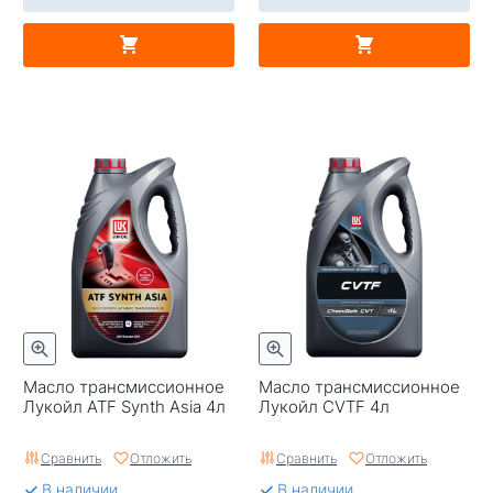
Масло трансмиссионное
Масло трансмиссионное
Лукойл ATF Synth Asia 4л
Лукойл CVTF 4л
Сравнить
Отложить
Сравнить
Отложить
В наличии
В наличии