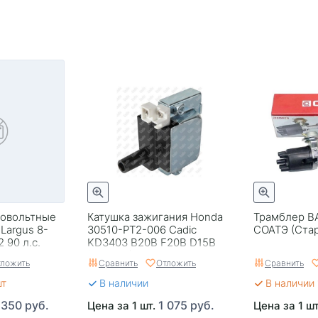
ковольтные
Катушка зажигания Honda
Трамблер ВА
 Largus 8-
30510-PT2-006 Cadic
СОАТЭ (Ста
 90 л.с.
KD3403 B20B F20B D15B
чник SLON
(880053)
ложить
Сравнить
Отложить
Сравнить
шт
В наличии
В наличии 
 350 руб.
1 075 руб.
Цена за 1 шт.
Цена за 1 ш