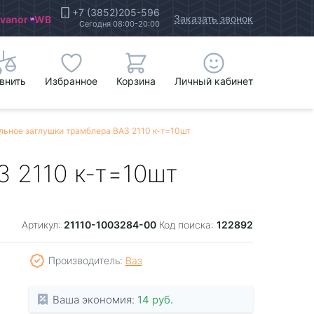
+7 (3852)205-596
Заказать звонок
Ivanor
WB
Сегодня 08:00-20:00
внить
Избранное
Корзина
Личный кабинет
льное заглушки трамблера ВАЗ 2110 к-т=10шт
 2110 к-т=10шт
21110-1003284-00
122892
Артикул:
Код поиска:
Производитель:
Ваз
Ваша экономия:
14 руб.