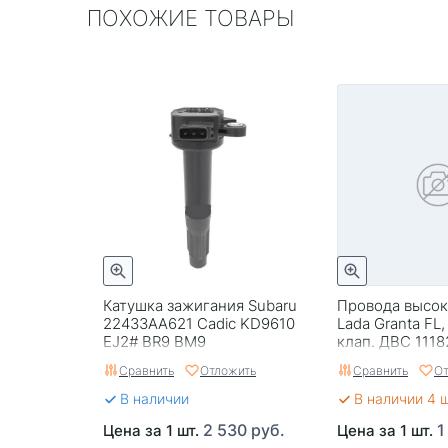
ПОХОЖИЕ ТОВАРЫ
Катушка зажигания Subaru
Провода высо
22433AA621 Cadic KD9610
Lada Granta FL,
EJ2# BR9 BM9
клап. ДВС 11182
тонкий наконе
Сравнить
Отложить
Сравнить
От
В наличии
В наличии 4 
2 530 руб.
1
Цена за 1 шт.
Цена за 1 шт.