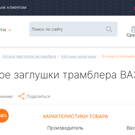
ым клиентам
уги
Сра
Детали двигателя автомобиля
Катушки зажигания
Кольцо уплотните
ое заглушки трамблера ВАЗ
внению
Поделиться
58
ХАРАКТЕРИСТИКИ ТОВАРА
Производитель
Ваз