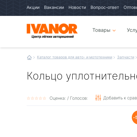
Акции
Вакансии
Новости
Вопрос-ответ
Оптов
Авто
каталог
Авто
интернет
Товары
Усл
магазин
Иванор
Каталог товаров для авто- и мототехники
Запчасти
Кольцо уплотнительн
Добавить к сра
☆
★
☆
★
☆
★
☆
★
☆
★
Оценка:
/ Голосов: