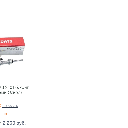
З 2101 б/конт
рый Оскол)
Отложить
1 шт
2 260 руб.
т.