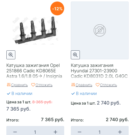
12
Катушка зажигания Opel
Катушка зажигания
251866 Cadic KD8065E
Hyundai 27301-23900
Astra 1.6/1.8 05-> / Insignia
Cadic KD8031D 2.0L G4GC
1.6/1.8 08->(880376)
Elantra 06/07-10/07 I30
Сравнить
Отложить
Сравнить
Отложить
07/10-12/06
В наличии
В наличии
Цена за 1 шт.
8 365 руб.
2 740 руб.
Цена за 1 шт.
7 365 руб.
7 365 руб.
2 740 руб.
Итого:
Итого: