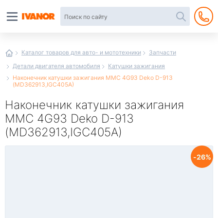
Автотовары
в
интернет-
магазине
Иванор
Каталог товаров для авто- и мототехники
Запчасти
Детали двигателя автомобиля
Катушки зажигания
Наконечник катушки зажигания MMC 4G93 Deko D-913
(MD362913,IGC405A)
Наконечник катушки зажигания
MMC 4G93 Deko D-913
(MD362913,IGC405A)
26