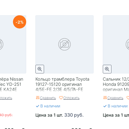
2
ёра Nissan
Кольцо трамблера Toyota
Сальник 12/
ec YD-251
19127-15120 оригинал
Honda 9120
DE KA24E
4/5E-FE 2/3E 4/5/7A-FE
оригинал Ma
3ZR-FE
ложить
Сравнить
Отложить
Сравнить
В наличии
В наличии
330 руб.
Цена за 1 шт.
Цена за 1 ш
40 руб.