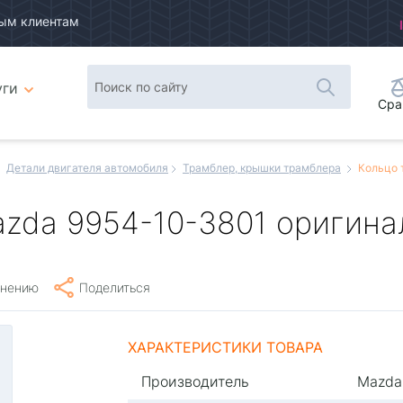
ым клиентам
уги
Сра
Детали двигателя автомобиля
Трамблер, крышки трамблера
Кольцо 
zda 9954-10-3801 оригина
внению
Поделиться
ХАРАКТЕРИСТИКИ ТОВАРА
Производитель
Mazda