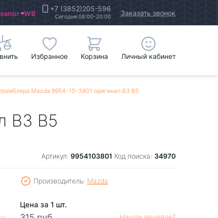
+7 (3852)205-596
Заказать звонок
Ivanor
WB
Сегодня 08:00-20:00
внить
Избранное
Корзина
Личный кабинет
трамблера Mazda 9954-10-3801 оригинал B3 B5
л B3 B5
9954103801
34970
Артикул:
Код поиска:
Производитель:
Mazda
Цена за 1 шт.
315 руб.
Нашли дешевле?