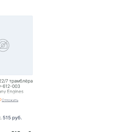
22/7 трамблёра
9-612-003
ny Engines
Отложить
515 руб.
т.