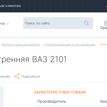
ым клиентам
уги
Сра
Детали кузова автомобиля
Стеклоподъемники и состовляющие
Обли
тренняя ВАЗ 2101
внению
Поделиться
ХАРАКТЕРИСТИКИ ТОВАРА
Производитель
Ваз