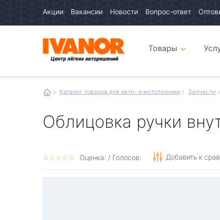
Акции
Вакансии
Новости
Вопрос-ответ
Оптов
Авто
каталог
Авто
интернет
Товары
Усл
магазин
Иванор
Каталог товаров для авто- и мототехники
Запчасти
Облицовка ручки вну
Добавить к сра
☆
★
☆
★
☆
★
☆
★
☆
★
Оценка:
/ Голосов: