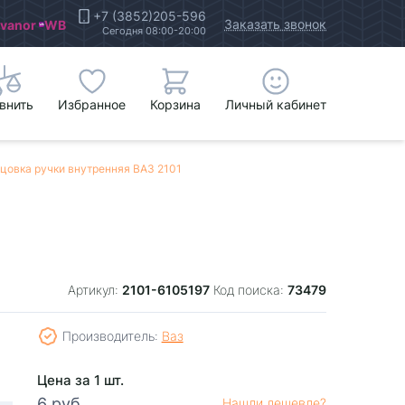
+7 (3852)205-596
Заказать звонок
Ivanor
WB
Сегодня 08:00-20:00
внить
Избранное
Корзина
Личный кабинет
цовка ручки внутренняя ВАЗ 2101
2101-6105197
73479
Артикул:
Код поиска:
Производитель:
Ваз
Цена за 1 шт.
6 руб.
Нашли дешевле?