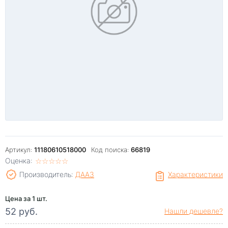
Артикул:
11180610518000
Код поиска:
66819
Оценка:
☆
★
☆
★
☆
★
☆
★
☆
★
Производитель:
ДААЗ
Характеристики
Цена за 1 шт.
52 руб.
Нашли дешевле?