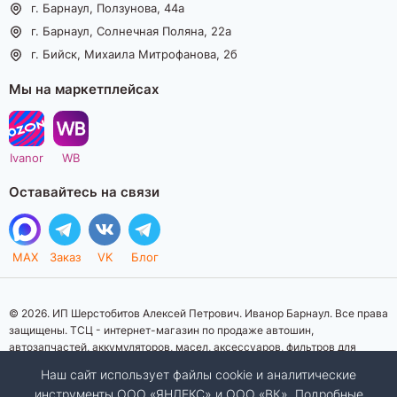
г. Барнаул, Ползунова, 44а
г. Барнаул, Солнечная Поляна, 22а
г. Бийск, Михаила Митрофанова, 2б
Мы на маркетплейсах
Ivanor
WB
Оставайтесь на связи
MAX
Заказ
VK
Блог
© 2026. ИП Шерстобитов Алексей Петрович. Иванор Барнаул. Все права
защищены. ТСЦ - интернет-магазин по продаже автошин,
автозапчастей, аккумуляторов, масел, аксессуаров, фильтров для
автомобилей. Данный интернет-сайт носит исключительно
Наш сайт использует файлы cookie и аналитические
информационный характер. Представленная информация о товарах, их
инструменты ООО «ЯНДЕКС» и ООО «ВК». Подробные
стоимости, характеристик, фото, наличия на складе ни при каких