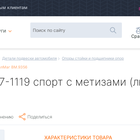
ым клиентам
уги
Сра
Детали подвески автомобиля
Опоры стойки и подшипники опор
БелМаг BM.9356
7-1119 спорт с метизами (
внению
Поделиться
ХАРАКТЕРИСТИКИ ТОВАРА