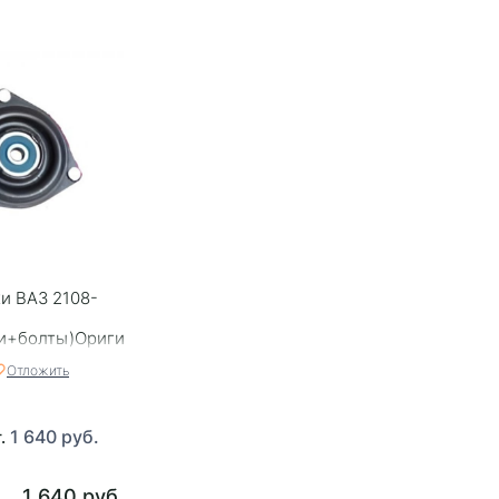
и ВАЗ 2108-
е
и+болты)Оригинал
2
Отложить
1 640 руб.
т.
1 640 руб.