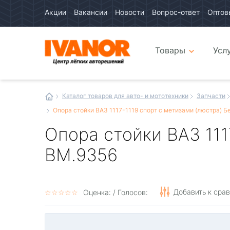
Акции
Вакансии
Новости
Вопрос-ответ
Оптов
Авто
каталог
Авто
интернет
Товары
Усл
магазин
Иванор
Каталог товаров для авто- и мототехники
Запчасти
Опора стойки ВАЗ 1117-1119 спорт с метизами (люстра) 
Опора стойки ВАЗ 111
BM.9356
Добавить к сра
☆
★
☆
★
☆
★
☆
★
☆
★
Оценка:
/ Голосов: