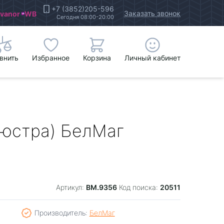
+7 (3852)205-596
Заказать звонок
Ivanor
WB
Сегодня 08:00-20:00
внить
Избранное
Корзина
Личный кабинет
люстра) БелМаг
BM.9356
20511
Артикул:
Код поиска:
Производитель:
БелМаг