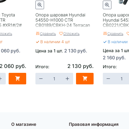
 Toyota
Опора шаровая Hyundai
Опора шаро
CTR
54550-H1000 CTR
Hyundai 545
 #XR1#/2#
CB0189/CBKH-24 Terracan
CB0221/CBK
3522)
ложить
Сравнить
Отложить
Сравнить
шт
В наличии 4 шт
В наличии
 060 руб.
2 130 руб.
Цена за 1 ш
Цена за 1 шт.
2 160 руб.
2 060 руб.
2 130 руб.
Итого:
Итого:
О магазине
Правовая информация