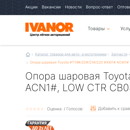
Акции
Вакансии
Новости
Вопрос-ответ
Оптов
Авто
каталог
Авто
интернет
Товары
Усл
магазин
Иванор
Каталог товаров для авто- и мототехники
Запчасти
Опора шаровая Toyota #T19#/20#/21#/220 #XM1# ACM1#
Опора шаровая Toyot
ACN1#, LOW CTR CB0
Добавить к сра
☆
★
☆
★
☆
★
☆
★
☆
★
Оценка:
/ Голосов: