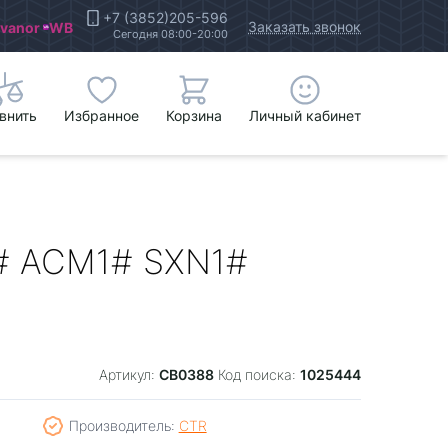
+7 (3852)205-596
Заказать звонок
Ivanor
WB
Сегодня 08:00-20:00
внить
Избранное
Корзина
Личный кабинет
1# ACM1# SXN1#
CB0388
1025444
Артикул:
Код поиска:
Производитель:
CTR