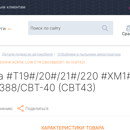
ым клиентам
уги
Сра
Детали подвески автомобиля
Отбойники и пыльники амортизатора
 SXN1# ACN1#, LOW CTR CB0388/CBT-40 (CBT43)
a #T19#/20#/21#/220 #XM
388/CBT-40 (CBT43)
внению
Поделиться
ХАРАКТЕРИСТИКИ ТОВАРА