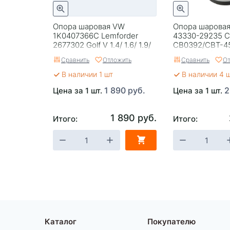
Опора шаровая VW
Опора шаровая
1K0407366C Lemforder
43330-29235 
2677302 Golf V 1.4/ 1.6/ 1.9/
CB0392/CBT-45
2.0/ TDI/ SDI 1 Jetta, R
TCR1#/2# (SB-
Сравнить
Отложить
Сравнить
От
УЦЕНКА
В наличии 1 шт
В наличии 4 
1 890 руб.
2
Цена за 1 шт.
Цена за 1 шт.
1 890 руб.
Итого:
Итого:
Каталог
Покупателю