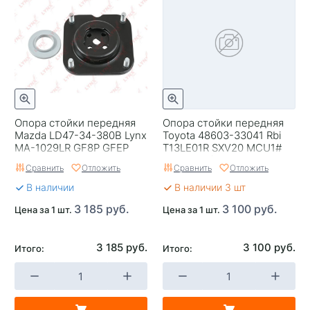
Опора стойки передняя
Опора стойки передняя
Mazda LD47-34-380B Lynx
Toyota 48603-33041 Rbi
MA-1029LR GF8P GFEP
T13LE01R SXV20 MCU1#
GWER LW#
ACU1#, R (48603-
Сравнить
Отложить
Сравнить
Отложить
33021,TSS-030)
В наличии
В наличии 3 шт
3 185 руб.
3 100 руб.
Цена за 1 шт.
Цена за 1 шт.
3 185 руб.
3 100 руб.
Итого:
Итого: