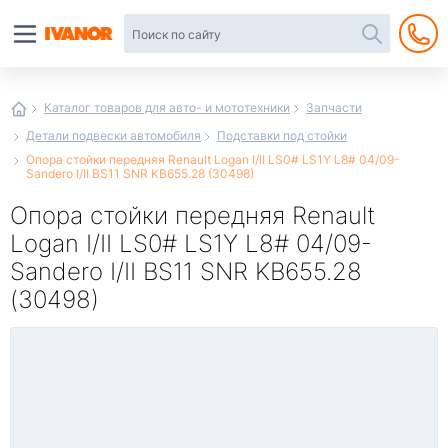
Автотовары
в
интернет-
магазине
Иванор
Каталог товаров для авто- и мототехники
Запчасти
Детали подвески автомобиля
Подставки под стойки
Опора стойки передняя Renault Logan I/II LS0# LS1Y L8# 04/09-
Sandero I/II BS11 SNR KB655.28 (30498)
Опора стойки передняя Renault
Logan I/II LS0# LS1Y L8# 04/09-
Sandero I/II BS11 SNR KB655.28
(30498)