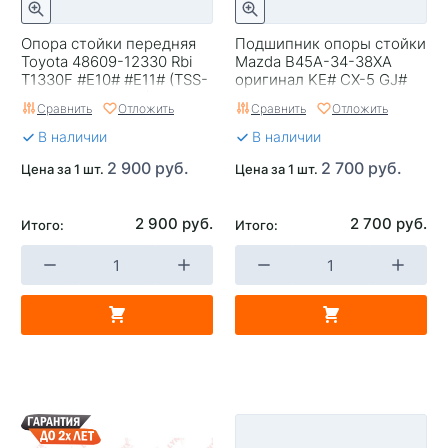
Опора стойки передняя
Подшипник опоры стойки
Toyota 48609-12330 Rbi
Mazda B45A-34-38XA
T1330F #E10# #E11# (TSS-
оригинал KE# CX-5 GJ#
003,48609-12270)
Mazda 6 12/10- BM#
Сравнить
Отложить
Сравнить
Отложить
Mazda3 13-
В наличии
В наличии
2 900 руб.
2 700 руб.
Цена за 1 шт.
Цена за 1 шт.
2 900 руб.
2 700 руб.
Итого:
Итого: