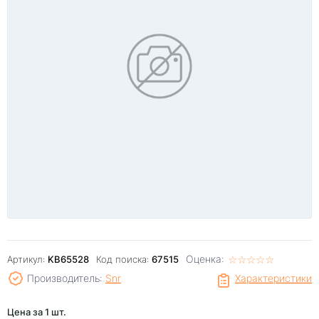
Оценка:
☆
★
☆
★
☆
★
☆
★
☆
★
Артикул:
KB65528
Код поиска:
67515
Производитель:
Snr
Характеристики
Цена за 1 шт.