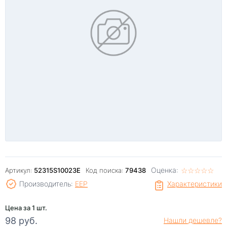
Оценка:
☆
★
☆
★
☆
★
☆
★
☆
★
Артикул:
52315S10023E
Код поиска:
79438
Производитель:
EEP
Характеристики
Цена за 1 шт.
98 руб.
Нашли дешевле?