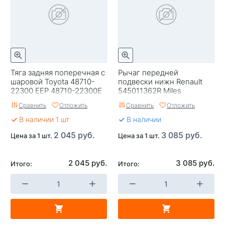
Тяга задняя поперечная с
Рычаг передней
шаровой Toyota 48710-
подвески нижн Renault
22300 EEP 48710-22300E
545011362R Miles
#X9#/10# (0125-710)
DB62002 Logan I LS0#
Сравнить
Отложить
Сравнить
Отложить
LS1Y, Largus, L (30119)
В наличии 1 шт
В наличии
2 045 руб.
3 085 руб.
Цена за 1 шт.
Цена за 1 шт.
2 045 руб.
3 085 руб.
Итого:
Итого: