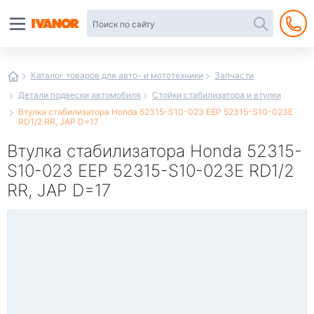
Автотовары
в
интернет-
магазине
Иванор
Каталог товаров для авто- и мототехники
Запчасти
Детали подвески автомобиля
Стойки стабилизатора и втулки
Втулка стабилизатора Honda 52315-S10-023 EEP 52315-S10-023E
RD1/2 RR, JAP D=17
Втулка стабилизатора Honda 52315-
S10-023 EEP 52315-S10-023E RD1/2
RR, JAP D=17