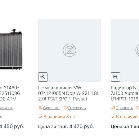
n 21460-
Помпа водяная VW
Радиатор Ni
32511006
074121005N Dolz A-221 1.8l
7J100 Autole
5DE АТМ
2.0l TSI/FSI/GTI Passat
U14P11-1216
05/07- Jetta 10/12-
Bluebird U14
ложить
Сравнить
Отложить
Сравнить
шт
В наличии 3 шт
В наличии 
4 450 руб.
4 470 руб.
Цена за 1 шт.
Цена за 1 ш