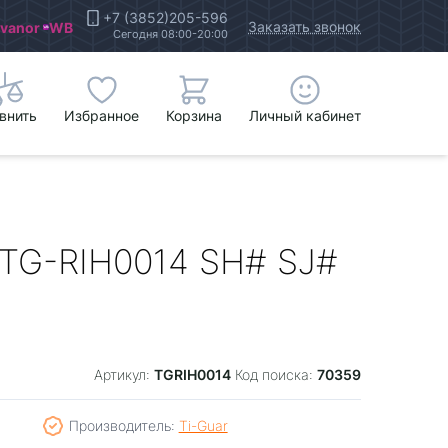
+7 (3852)205-596
Заказать звонок
Ivanor
WB
Сегодня 08:00-20:00
внить
Избранное
Корзина
Личный кабинет
 TG-RIH0014 SH# SJ#
TGRIH0014
70359
Артикул:
Код поиска:
Производитель:
Ti-Guar