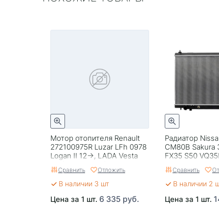
Мотор отопителя Renault
Радиатор Nissa
272100975R Luzar LFh 0978
CM80B Sakura 
Logan II 12->, LADA Vesta
FX35 S50 VQ3
15-(272101170R)
Сравнить
Отложить
Сравнить
От
В наличии 3 шт
В наличии 2 
6 335 руб.
1
Цена за 1 шт.
Цена за 1 шт.