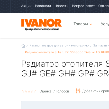
Акции
Вакансии
Новости
Вопрос-ответ
Оптов
Авто
каталог
Авто
интернет
Товары
Усл
магазин
Иванор
Каталог товаров для авто- и мототехники
Запчасти
Радиатор отопителя Subaru 72130FG000 Ti-Guar TG-RIH
Радиатор отопителя 
GJ# GE# GH# GP# GR
Добавить к сра
☆
★
☆
★
☆
★
☆
★
☆
★
Оценка:
/ Голосов: