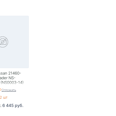
ssan 21460-
ader NS-
 (NS0003-14)
/Primera Camino
Отложить
2 шт
6 445 руб.
т.