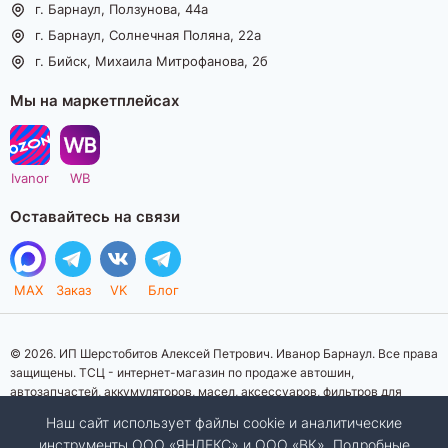
г. Барнаул, Ползунова, 44а
г. Барнаул, Солнечная Поляна, 22а
г. Бийск, Михаила Митрофанова, 2б
Мы на маркетплейсах
Ivanor
WB
Оставайтесь на связи
MAX
Заказ
VK
Блог
© 2026. ИП Шерстобитов Алексей Петрович. Иванор Барнаул. Все права
защищены. ТСЦ - интернет-магазин по продаже автошин,
автозапчастей, аккумуляторов, масел, аксессуаров, фильтров для
автомобилей. Данный интернет-сайт носит исключительно
Наш сайт использует файлы cookie и аналитические
информационный характер. Представленная информация о товарах, их
инструменты ООО «ЯНДЕКС» и ООО «ВК». Подробные
стоимости, характеристик, фото, наличия на складе ни при каких