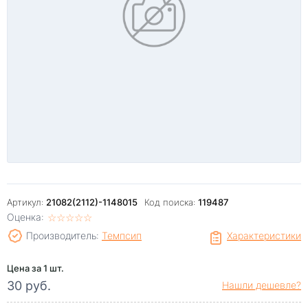
Артикул:
21082(2112)-1148015
Код поиска:
119487
Оценка:
☆
★
☆
★
☆
★
☆
★
☆
★
Производитель:
Темпсип
Характеристики
Цена за 1 шт.
30 руб.
Нашли дешевле?