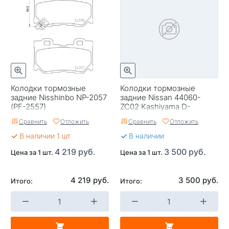
Колодки тормозные
Колодки тормозные
задние Nisshinbo NP-2057
задние Nissan 44060-
(PF-2557)
ZC02 Kashiyama D-
1313MH JA60 QX56 TA60
Сравнить
Отложить
Сравнить
Отложить
Cherokee III 3.0D/3.7/4
В наличии 1 шт
В наличии
4 219 руб.
3 500 руб.
Цена за 1 шт.
Цена за 1 шт.
4 219 руб.
3 500 руб.
Итого:
Итого: