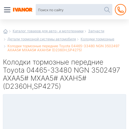
Автотовары
в
интернет-
магазине
Иванор
Каталог товаров для авто- и мототехники
Запчасти
Детали тормозной системы автомобиля
Колодки тормозные
Колодки тормозные передние Toyota 04465-33480 NGN 3502497
AXAA5# MXAA5# AXAH5# (D2360H,SP4275)
Колодки тормозные передние
Toyota 04465-33480 NGN 3502497
AXAA5# MXAA5# AXAH5#
(D2360H,SP4275)