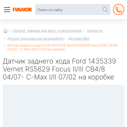
Автотовары
в
интернет-
магазине
Иванор
Каталог товаров для авто- и мототехники
Запчасти
Детали трансмиссии автомобиля
Датчики ABS
Датчик заднего хода Ford 1435339 Vernet RS5629 Focus II/III CB4/8
04/07- C-Max I/II 07/02 на коробке
Датчик заднего хода Ford 1435339
Vernet RS5629 Focus II/III CB4/8
04/07- C-Max I/II 07/02 на коробке