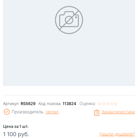
Оценка:
☆
★
☆
★
☆
★
☆
★
☆
★
Артикул:
RS5629
Код поиска:
113824
Производитель:
Vernet
Характеристики
Цена за 1 шт.
1 100 руб.
Нашли дешевле?