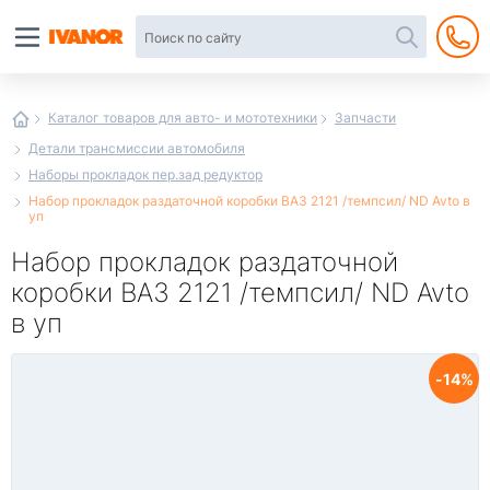
Автотовары
в
интернет-
магазине
Иванор
Каталог товаров для авто- и мототехники
Запчасти
Детали трансмиссии автомобиля
Наборы прокладок пер.зад редуктор
Набор прокладок раздаточной коробки ВАЗ 2121 /темпсил/ ND Avto в
уп
Набор прокладок раздаточной
коробки ВАЗ 2121 /темпсил/ ND Avto
в уп
14