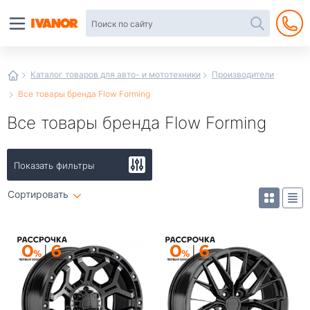
Автотовары
в
интернет-
магазине
Иванор
Каталог товаров для авто- и мототехники
Производители
Все товары бренда Flow Forming
Все товары бренда Flow Forming
Показать фильтры
Сортировать