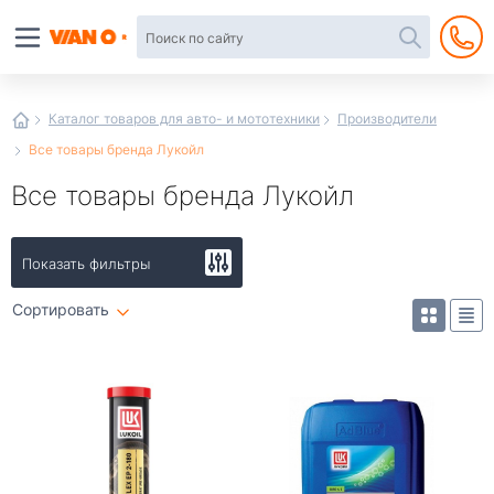
Автотовары
в
интернет-
магазине
Иванор
Каталог товаров для авто- и мототехники
Производители
Все товары бренда Лукойл
Все товары бренда Лукойл
Показать фильтры
Сортировать