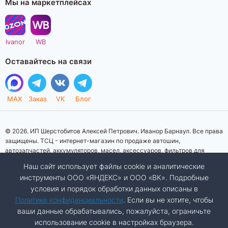
Мы на маркетплейсах
Ivanor
WB
Оставайтесь на связи
MAX
Заказ
VK
Блог
© 2026. ИП Шерстобитов Алексей Петрович. Иванор Барнаул. Все права
защищены. ТСЦ - интернет-магазин по продаже автошин,
автозапчастей, аккумуляторов, масел, аксессуаров, фильтров для
автомобилей. Данный интернет-сайт носит исключительно
Наш сайт использует файлы cookie и аналитические
информационный характер. Представленная информация о товарах, их
инструменты ООО «ЯНДЕКС» и ООО «ВК». Подробные
стоимости, характеристик, фото, наличия на складе ни при каких
условия и порядок обработки данных описаны в
условиях не является публичной офертой, определяемой положениями
Статьи 437 (2) Гражданского кодекса Российской Федерации.
Политике конфиденциальности
. Если вы не хотите, чтобы
Изображения товаров на фотографиях, представленных на сайте, могут
ваши данные обрабатывались, пожалуйста, ограничьте
отличаться от оригиналов. Копирование материалов сайта запрещено.
использование cookie в настройках браузера.