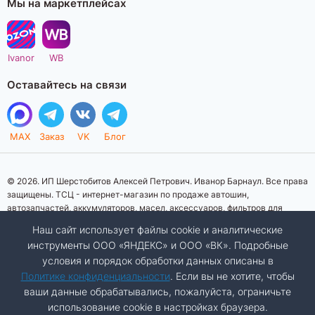
Мы на маркетплейсах
Ivanor
WB
Оставайтесь на связи
MAX
Заказ
VK
Блог
© 2026. ИП Шерстобитов Алексей Петрович. Иванор Барнаул. Все права
защищены. ТСЦ - интернет-магазин по продаже автошин,
автозапчастей, аккумуляторов, масел, аксессуаров, фильтров для
автомобилей. Данный интернет-сайт носит исключительно
Наш сайт использует файлы cookie и аналитические
информационный характер. Представленная информация о товарах, их
инструменты ООО «ЯНДЕКС» и ООО «ВК». Подробные
стоимости, характеристик, фото, наличия на складе ни при каких
условия и порядок обработки данных описаны в
условиях не является публичной офертой, определяемой положениями
Статьи 437 (2) Гражданского кодекса Российской Федерации.
Политике конфиденциальности
. Если вы не хотите, чтобы
Изображения товаров на фотографиях, представленных на сайте, могут
ваши данные обрабатывались, пожалуйста, ограничьте
отличаться от оригиналов. Копирование материалов сайта запрещено.
использование cookie в настройках браузера.