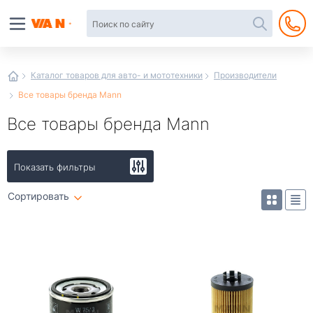
Автотовары
в
интернет-
магазине
Иванор
Каталог товаров для авто- и мототехники
Производители
Все товары бренда Mann
Все товары бренда Mann
Показать фильтры
Сортировать