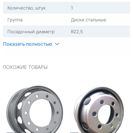
Количество, штук
1
Группа
Диски стальные
Посадочный диаметр
R22,5
Ширина (диски)
9
Показать полностью
Сверловка
10*335
ПОХОЖИЕ ТОВАРЫ
Вылет
175
ЦО
281
Цвет
Серебристый с
полировкой
Гарантия
1 год
Страна изготовителя
Китай