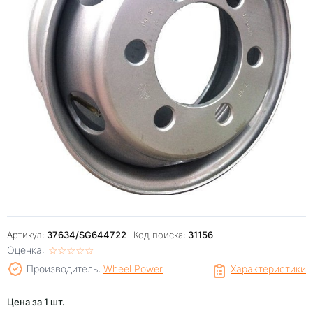
Артикул:
37634/SG644722
Код поиска:
31156
Оценка:
☆
★
☆
★
☆
★
☆
★
☆
★
Производитель:
Wheel Power
Характеристики
Цена за 1 шт.