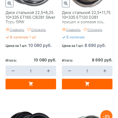
Replica
0
Завод изготовитель
Wheel Power
Диск стальной 22,5*8,25
Диск стальной 22,5*11,75
10*335 ET165 CB281 Silver
10*335 EТ120 D281
Применяемость
Универсальные
Topu SRW
прицеп и рулевая ось,
дисковые тормоза Wheel
Сравнить
Отложить
Сравнить
Отложить
Power
Тип диска
Стальные
В наличии 1 шт
В наличии
10 080 руб.
8 690 руб.
Цена за 1 шт.
Цена за 1 шт.
10 080 руб.
8 690 руб.
Итого:
Итого:
3