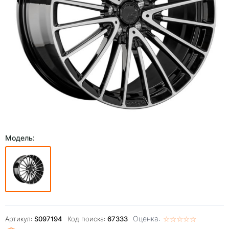
Модель:
Оценка:
☆
★
☆
★
☆
★
☆
★
☆
★
Артикул:
S097194
Код поиска:
67333