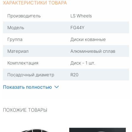
ХАРАКТЕРИСТИКИ ТОВАРА
Производитель
LS Wheels
Модель
FG44Y
Группа
Диски кованные
Материал
Алюминиевый сплав
Комплектация
Диск - 1 шт.
Посадочный диаметр
R20
Сверловка
5*112
Показать полностью
Вылет
34
ПОХОЖИЕ ТОВАРЫ
ЦО
66,6
Ширина (диски)
9