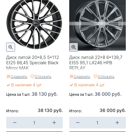
Применяемость
Универсальные
Тип диска
Кованные
Гарантия
1 год
Цвет
Черный с полировкой
Категория
Легковые
Диск литой 20*8,5 5*112
Диск литой 22*8 6*139,7
Страна изготовителя
Китай
Et25 66,45 Speciale Black
Et55 95,1 LX246 HPB
Mirror MAK
REPLAY
Replica
0
Сравнить
Отложить
Сравнить
Отложить
Завод изготовитель
LS Wheels
В наличии 4 шт
В наличии 4 шт
38 130 руб.
36 000 руб.
Цена за 1 шт.
Цена за 1 шт.
38 130 руб.
36 000 руб.
Итого:
Итого: