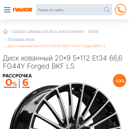
Автотовары
в
интернет-
магазине
Иванор
Каталог товаров для авто- и мототехники
Диски
Легковые диски
Диск кованный 20*9 5*112 Et34 66,6 FG44Y Forged BKF LS
Диск кованный 20*9 5*112 Et34 66,6
FG44Y Forged BKF LS
13