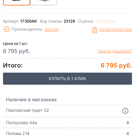
Оценка:
☆
★
☆
★
☆
★
☆
★
☆
★
Артикул:
17300AK
Код поиска:
25128
Производитель:
Вектор
Характеристики
Цена за 1 шт.
6 795 руб.
Нашли дешевле?
Итого:
6 795 руб.
КУПИТЬ В 1 КЛИК
Наличие в магазинах
Павловский тракт 52
Ползунова 44а
4
Попова 214
4