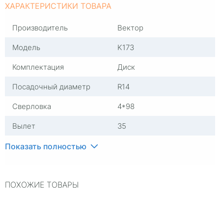
ХАРАКТЕРИСТИКИ ТОВАРА
Производитель
Вектор
Модель
K173
Комплектация
Диск
Посадочный диаметр
R14
Сверловка
4*98
Вылет
35
ЦО
58,6
Показать полностью
Ширина (диски)
5,5
ПОХОЖИЕ ТОВАРЫ
Применяемость
Универсальные
Тип диска
Литые