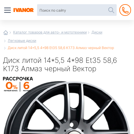
Автотовары
в
интернет-
магазине
Иванор
Каталог товаров для авто- и мототехники
Диски
Легковые диски
Диск литой 14*5,5 4*98 Et35 58,6 K173 Алмаз черный Вектор
Диск литой 14*5,5 4*98 Et35 58,6
K173 Алмаз черный Вектор