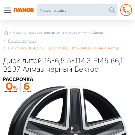
Автотовары
в
интернет-
магазине
Иванор
Каталог товаров для авто- и мототехники
Диски
Легковые диски
Диск литой 16*6,5 5*114,3 Et45 66,1 B237 Алмаз черный Вектор
Диск литой 16*6,5 5*114,3 Et45 66,1
B237 Алмаз черный Вектор