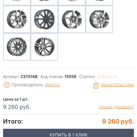
Оценка:
☆
★
☆
★
☆
★
☆
★
☆
★
Артикул:
23701AB
Код поиска:
15558
Производитель:
Вектор
Характеристики
Цена за 1 шт.
9 260 руб.
Нашли дешевле?
Итого:
9 260 руб.
КУПИТЬ В 1 КЛИК