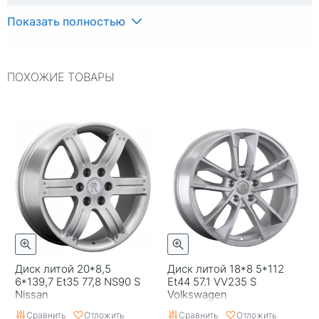
ЦО
66,1
Показать полностью
Ширина (диски)
6,5
ПОХОЖИЕ ТОВАРЫ
Применяемость
Универсальные
Тип диска
Литые
Гарантия
1 год
Цвет
Черный с полировкой
Категория
Легковые
Страна изготовителя
Россия
Replica
0
Диск литой 20*8,5
Диск литой 18*8 5*112
6*139,7 Et35 77,8 NS90 S
Et44 57.1 VV235 S
Nissan
Volkswagen
Сравнить
Отложить
Сравнить
Отложить