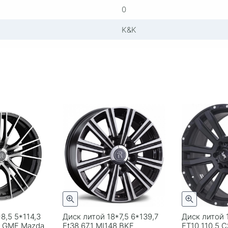
0
K&K
8,5 5*114,3
Диск литой 18*7,5 6*139,7
Диск литой 
7 GMF Mazda
Et38 67,1 MI148 BKF
ЕТ10 110,5 