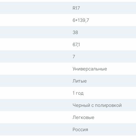
R17
6*139,7
38
67,1
7
Универсальные
Литые
1 год
Черный с полировкой
Легковые
Россия