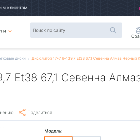
ым клиентам
уги
Сра
егковые диски
Диск литой 17*7 6*139,7 Et38 67,1 Севенна Алмаз Черный
9,7 Et38 67,1 Севенна Алм
внению
Поделиться
Модель: