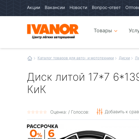
Акции
Вакансии
Новости
Вопрос-ответ
Оптов
Авто
каталог
Авто
интернет
Товары
Усл
магазин
Иванор
Каталог товаров для авто- и мототехники
Диски
Л
Диск литой 17*7 6*13
КиК
Добавить к сра
☆
★
☆
★
☆
★
☆
★
☆
★
Оценка:
/ Голосов: