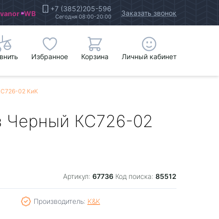
+7 (3852)205-596
Заказать звонок
Ivanor
WB
Сегодня 08:00-20:00
внить
Избранное
Корзина
Личный кабинет
 КС726-02 КиК
аз Черный КС726-02
67736
85512
Артикул:
Код поиска:
Производитель:
K&K