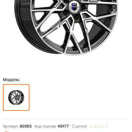
Модель:
Оценка:
☆
★
☆
★
☆
★
☆
★
☆
★
Артикул:
80363
Код поиска:
49177