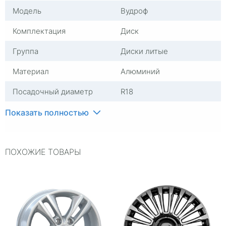
Модель
Вудроф
Комплектация
Диск
Группа
Диски литые
Материал
Алюминий
Посадочный диаметр
R18
Сверловка
5*100
Показать полностью
Вылет
52
ПОХОЖИЕ ТОВАРЫ
ЦО
60,1
Ширина (диски)
7
Применяемость
Универсальные
Тип диска
Литые