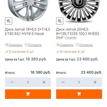
Гарантия
1 год
Цвет
Черный с полировкой
Категория
Легковые
Диск литой 18*6,5 5*114,3
Диск литой 20*8,5
Страна изготовителя
Россия
ET40 64,1 HV19 S Haval
6*139,7 Et35 100,1 XH593
BMF Lizardo
Replica
0
Сравнить
Отложить
Сравнить
Отложить
Завод изготовитель
K&K
В наличии 4 шт
В наличии 4 шт
16 380 руб.
23 400 руб.
Цена за 1 шт.
Цена за 1 шт.
16 380 руб.
23 400 руб.
Итого:
Итого: