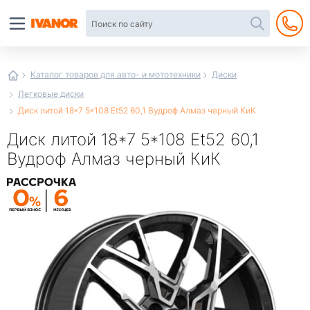
Автотовары
в
интернет-
магазине
Иванор
Каталог товаров для авто- и мототехники
Диски
Легковые диски
Диск литой 18*7 5*108 Et52 60,1 Вудроф Алмаз черный КиК
Диск литой 18*7 5*108 Et52 60,1
Вудроф Алмаз черный КиК