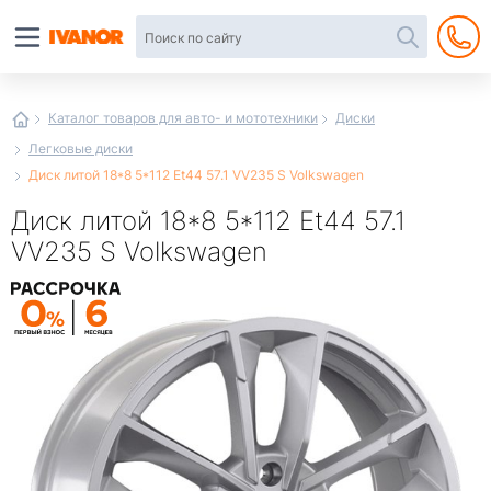
Автотовары
в
интернет-
магазине
Иванор
Каталог товаров для авто- и мототехники
Диски
Легковые диски
Диск литой 18*8 5*112 Et44 57.1 VV235 S Volkswagen
Диск литой 18*8 5*112 Et44 57.1
VV235 S Volkswagen