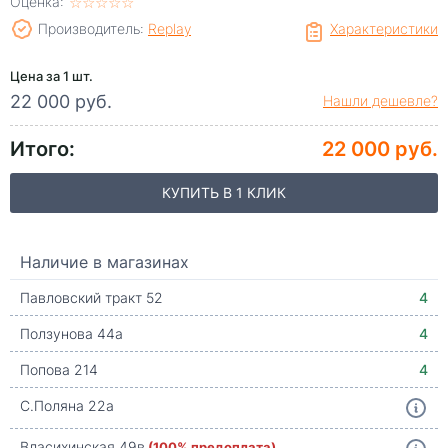
Оценка:
☆
★
☆
★
☆
★
☆
★
☆
★
Производитель:
Replay
Характеристики
Цена за 1 шт.
22 000 руб.
Нашли дешевле?
Итого:
22 000 руб.
КУПИТЬ В 1 КЛИК
Наличие в магазинах
Павловский тракт 52
4
Ползунова 44а
4
Попова 214
4
С.Поляна 22а
Власихинская 49в
(100% предоплата)