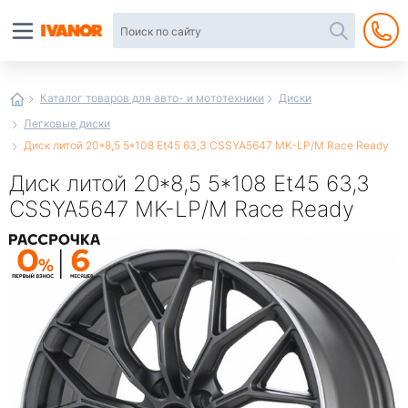
Автотовары
в
интернет-
магазине
Иванор
Каталог товаров для авто- и мототехники
Диски
Легковые диски
Диск литой 20*8,5 5*108 Et45 63,3 CSSYA5647 MK-LP/M Race Ready
Диск литой 20*8,5 5*108 Et45 63,3
CSSYA5647 MK-LP/M Race Ready