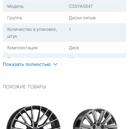
Модель
CSSYA5647
Группа
Диски литые
Количество в упаковке,
1
штук
Комплектация
Диск
Диаметр, дюймы
20
Показать полностью
Материал
Алюминий
Посадочный диаметр
R20
ПОХОЖИЕ ТОВАРЫ
Сверловка
5*108
Вылет
45
ЦО
63,3
Ширина (диски)
8,5