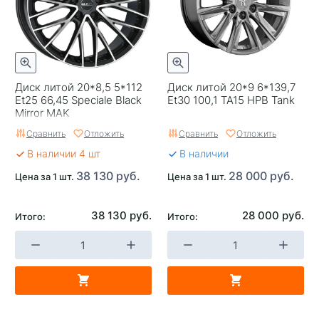
Применяемость
Универсальные
Тип диска
Литые
Гарантия
1 год
Диск литой 20*8,5 5*112
Диск литой 20*9 6*139,7
Et25 66,45 Speciale Black
Et30 100,1 TA15 HPB Tank
Цвет
Серый с полированным
Mirror MAK
ободом
Сравнить
Отложить
Сравнить
Отложить
В наличии 4 шт
В наличии
Категория
Легковые
38 130 руб.
28 000 руб.
Цена за 1 шт.
Цена за 1 шт.
Страна изготовителя
Китай
Replica
0
38 130 руб.
28 000 руб.
Итого:
Итого:
Завод изготовитель
Race Ready