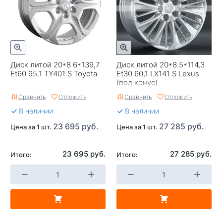
Категория
Легковые
Страна изготовителя
Китай
Replica
0
Диск литой 20*8 6*139,7
Диск литой 20*8 5*114,3
Завод изготовитель
Replay
Et60 95.1 TY401 S Toyota
Et30 60,1 LX141 S Lexus
(под конус)
Сравнить
Отложить
Сравнить
Отложить
В наличии
В наличии
23 695 руб.
27 285 руб.
Цена за 1 шт.
Цена за 1 шт.
23 695 руб.
27 285 руб.
Итого:
Итого: