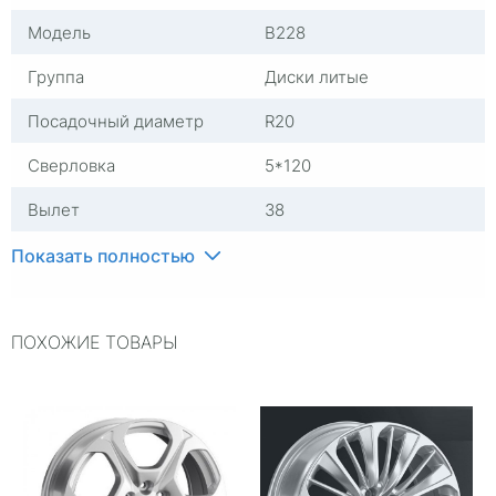
Модель
B228
Группа
Диски литые
Посадочный диаметр
R20
Сверловка
5*120
Вылет
38
ЦО
72,6
Показать полностью
Ширина (диски)
8,5
ПОХОЖИЕ ТОВАРЫ
Применяемость
BMW
Тип диска
Литые
Гарантия
1 год
Цвет
Серый