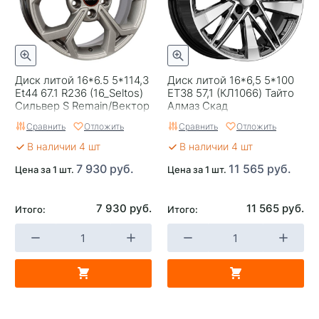
Страна изготовителя
Китай
Replica
0
Завод изготовитель
Trebl
Диск литой 16*6.5 5*114,3
Диск литой 16*6,5 5*100
Et44 67.1 R236 (16_Seltos)
ET38 57,1 (КЛ1066) Тайто
Сильвер S Remain/Вектор
Алмаз Скад
Сравнить
Отложить
Сравнить
Отложить
В наличии 4 шт
В наличии 4 шт
7 930 руб.
11 565 руб.
Цена за 1 шт.
Цена за 1 шт.
7 930 руб.
11 565 руб.
Итого:
Итого: