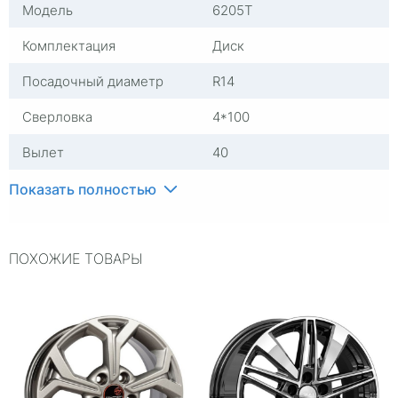
Модель
6205T
Комплектация
Диск
Посадочный диаметр
R14
Сверловка
4*100
Вылет
40
ЦО
54,1
Показать полностью
Ширина (диски)
5,5
ПОХОЖИЕ ТОВАРЫ
Тип диска
Стальные
Гарантия
1 год
Цвет
Черный
Категория
Легковые