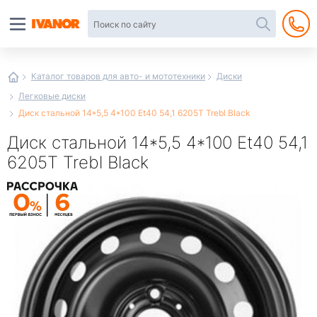
Автотовары
в
интернет-
магазине
Иванор
Каталог товаров для авто- и мототехники
Диски
Легковые диски
Диск стальной 14*5,5 4*100 Et40 54,1 6205T Trebl Black
Диск стальной 14*5,5 4*100 Et40 54,1
6205T Trebl Black