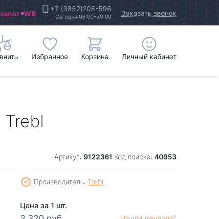
+7 (3852)205-596
Заказать звонок
Ivanor
WB
Сегодня 08:00-20:00
внить
Избранное
Корзина
Личный кабинет
 Trebl
9122361
40953
Артикул:
Код поиска:
Производитель:
Trebl
Цена за 1 шт.
3 320 руб.
Нашли дешевле?