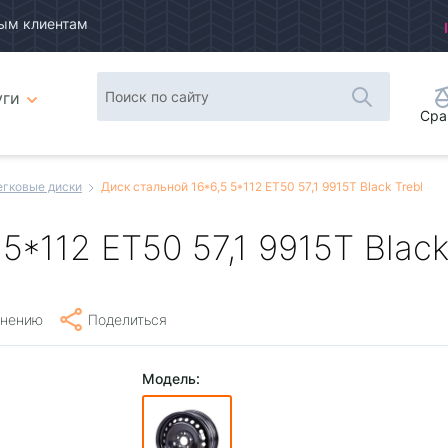
ым клиентам
уги
Сра
егковые диски
Диск стальной 16*6,5 5*112 ET50 57,1 9915T Black Trebl
5*112 ET50 57,1 9915T Black
внению
Поделиться
Модель: