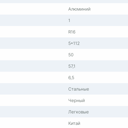
Алюминий
1
R16
5*112
50
57,1
6,5
Стальные
Черный
Легковые
Китай