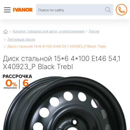
Автотовары
в
интернет-
магазине
Иванор
Каталог товаров для авто- и мототехники
Диски
Легковые диски
Диск стальной 15*6 4*100 Et46 54,1 X40923_P Black Trebl
Диск стальной 15*6 4*100 Et46 54,1
X40923_P Black Trebl