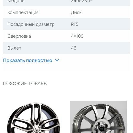
Модель
X40923_P
Комплектация
Диск
Посадочный диаметр
R15
Сверловка
4*100
Вылет
46
ЦО
54,1
Показать полностью
Ширина (диски)
6
ПОХОЖИЕ ТОВАРЫ
Тип диска
Стальные
Гарантия
1 год
Цвет
Черный
Категория
Легковые
Страна изготовителя
Китай