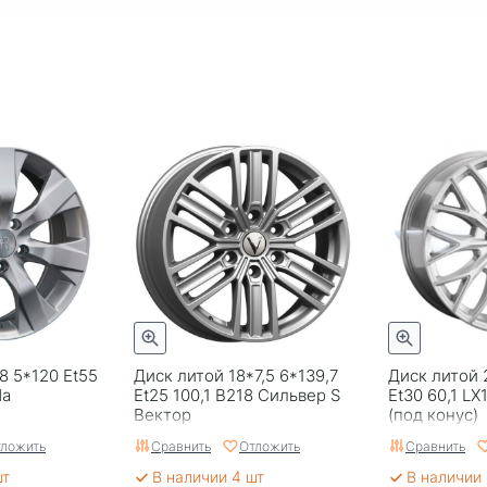
8 5*120 Et55
Диск литой 18*7,5 6*139,7
Диск литой 
da
Et25 100,1 B218 Сильвер S
Et30 60,1 LX
Вектор
(под конус)
ложить
Сравнить
Отложить
Сравнить
шт
В наличии 4 шт
В наличии 