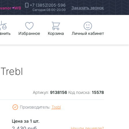
+7 (3852)205-596
Заказать звонок
Ivanor
WB
Сегодня 08:00-20:00
внить
Избранное
Корзина
Личный кабинет
Trebl
9138156
15578
Артикул:
Код поиска:
Производитель:
Trebl
Цена за 1 шт.
2 430 руб.
Нашли дешевле?