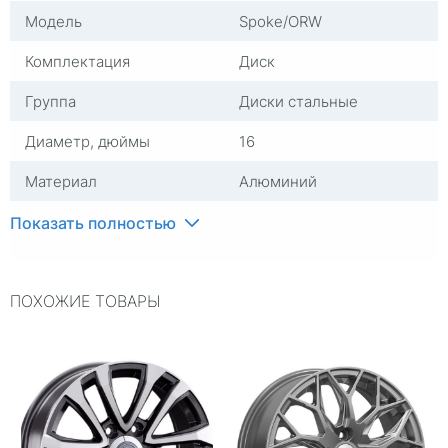
Модель
Spoke/ORW
Комплектация
Диск
Группа
Диски стальные
Диаметр, дюймы
16
Материал
Алюминий
Количество в упаковке,
1
Показать полностью
штук
Посадочный диаметр
R16
ПОХОЖИЕ ТОВАРЫ
Сверловка
5*139,7
Вылет
-25
ЦО
110,1
Ширина (диски)
8