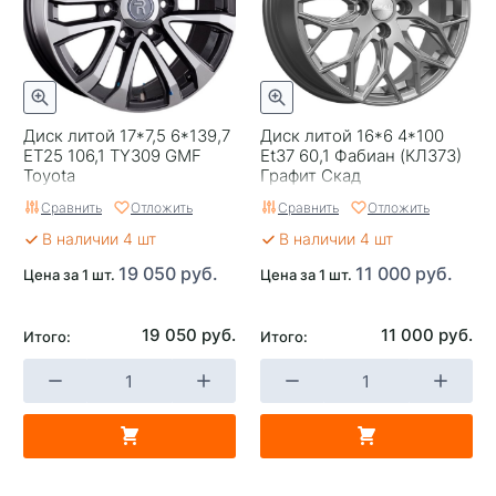
Применяемость
Универсальные
Тип диска
Стальные
Гарантия
1 год
Диск литой 17*7,5 6*139,7
Диск литой 16*6 4*100
ET25 106,1 TY309 GMF
Et37 60,1 Фабиан (КЛ373)
Цвет
Черный
Toyota
Графит Скад
Сравнить
Отложить
Сравнить
Отложить
Категория
Легковые
В наличии 4 шт
В наличии 4 шт
Страна изготовителя
Китай
19 050 руб.
11 000 руб.
Цена за 1 шт.
Цена за 1 шт.
Replica
0
19 050 руб.
11 000 руб.
Итого:
Итого:
Завод изготовитель
Off Road Wheels