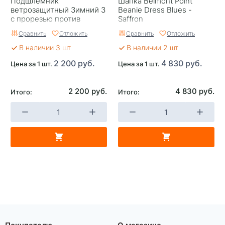
Подшлемник
Шапка Belmont Point
ветрозащитный Зимний 3
Beanie Dress Blues -
с прорезью против
Saffron
намерзания конденсата
Сравнить
Отложить
Сравнить
Отложить
(теплый верх) Dragonfly
В наличии 3 шт
В наличии 2 шт
2 200 руб.
4 830 руб.
Цена за 1 шт.
Цена за 1 шт.
2 200 руб.
4 830 руб.
Итого:
Итого:
Покупателю
О магазине