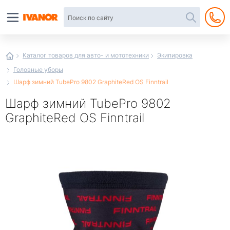
Автотовары
в
интернет-
магазине
Иванор
Каталог товаров для авто- и мототехники
Экипировка
Головные уборы
Шарф зимний TubePro 9802 GraphiteRed OS Finntrail
Шарф зимний TubePro 9802
GraphiteRed OS Finntrail