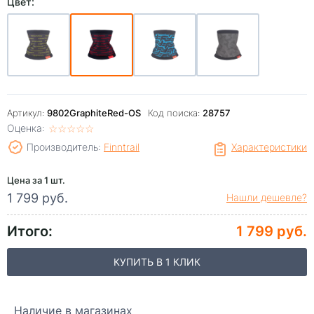
Цвет:
Артикул:
9802GraphiteRed-OS
Код поиска:
28757
Оценка:
☆
★
☆
★
☆
★
☆
★
☆
★
Производитель:
Finntrail
Характеристики
Цена за 1 шт.
1 799 руб.
Нашли дешевле?
Итого:
1 799 руб.
КУПИТЬ В 1 КЛИК
Наличие в магазинах