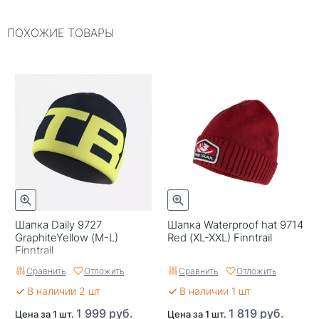
Цвет
Красный
ПОХОЖИЕ ТОВАРЫ
Страна изготовителя
Китай
Материал
Полиэстер
Целевая аудитория
Взрослая
Шапка Daily 9727
Шапка Waterproof hat 9714
GraphiteYellow (M-L)
Red (XL-XXL) Finntrail
Finntrail
Сравнить
Отложить
Сравнить
Отложить
В наличии 2 шт
В наличии 1 шт
1 999 руб.
1 819 руб.
Цена за 1 шт.
Цена за 1 шт.