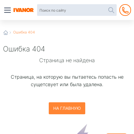
Автотовары
в
интернет-
магазине
Иванор
Ошибка 404
Ошибка 404
Страница не найдена
Страница, на которую вы пытаетесь попаcть не
сущетсвует или была удалена.
НА ГЛАВНУЮ