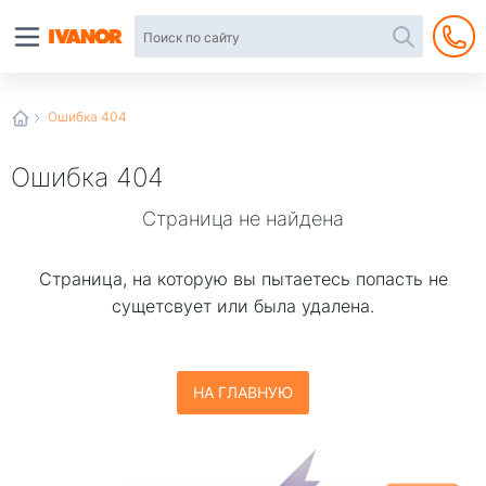
Автотовары
в
интернет-
магазине
Иванор
Ошибка 404
Ошибка 404
Страница не найдена
Страница, на которую вы пытаетесь попаcть не
сущетсвует или была удалена.
НА ГЛАВНУЮ