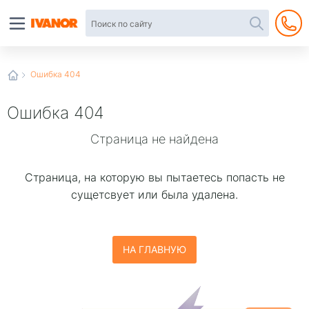
Автотовары
в
интернет-
магазине
Иванор
Ошибка 404
Ошибка 404
Страница не найдена
Страница, на которую вы пытаетесь попаcть не
сущетсвует или была удалена.
НА ГЛАВНУЮ