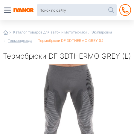
Автотовары
в
интернет-
магазине
Иванор
Каталог товаров для авто- и мототехники
Экипировка
Термоодежда
Термобрюки DF 3DTHERMO GREY (L)
Термобрюки DF 3DTHERMO GREY (L)