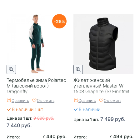
Страна изготовителя
Россия
25
Размер
L
Цвет
Серый
Материал
Полипропилен
Целевая аудитория
Взрослая
Российский размер
50-52
Термобелье зима Polartec
Жилет женский
M (высокий ворот)
утепленный Master W
Dragonfly
1508 Graphite (S) Finntrail
Сравнить
Отложить
Сравнить
Отложить
В наличии 1 шт
В наличии
Цена за 1 шт.
9 896 руб.
7 499 руб.
Цена за 1 шт.
7 440 руб.
7 440 руб.
7 499 руб.
Итого:
Итого: