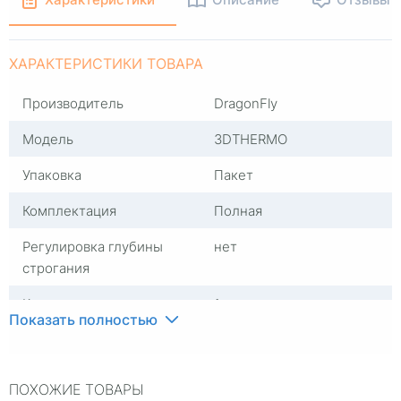
ХАРАКТЕРИСТИКИ ТОВАРА
Производитель
DragonFly
Модель
3DTHERMO
Упаковка
Пакет
Комплектация
Полная
Регулировка глубины
нет
строгания
Количество в упаковке,
1
Показать полностью
штук
Коллекция
Базовая коллекция
ПОХОЖИЕ ТОВАРЫ
Сезон
Зима