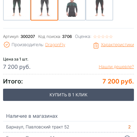
Оценка:
☆
★
☆
★
☆
★
☆
★
☆
★
Артикул:
300207
Код поиска:
3706
Производитель:
DragonFly
Характеристики
Цена за 1 шт.
7 200 руб.
Нашли дешевле?
Итого:
7 200 руб.
КУПИТЬ В 1 КЛИК
Наличие в магазинах
Барнаул, Павловский тракт 52
2