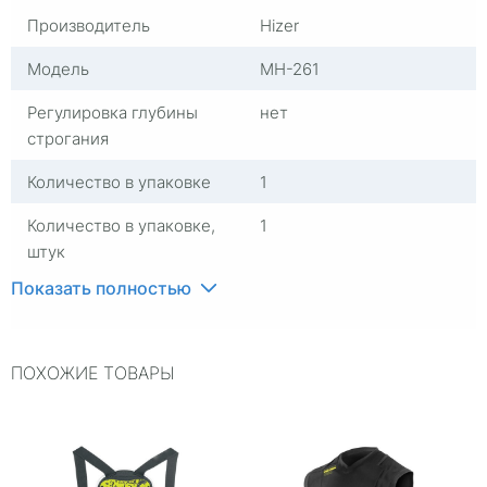
Производитель
Hizer
Модель
MH-261
Регулировка глубины
нет
строгания
Количество в упаковке
1
Количество в упаковке,
1
штук
Показать полностью
Страна изготовителя
Китай
Цвет
Черный
ПОХОЖИЕ ТОВАРЫ
Размер
M
Материал
Неопрен
Целевая аудитория
Взрослая