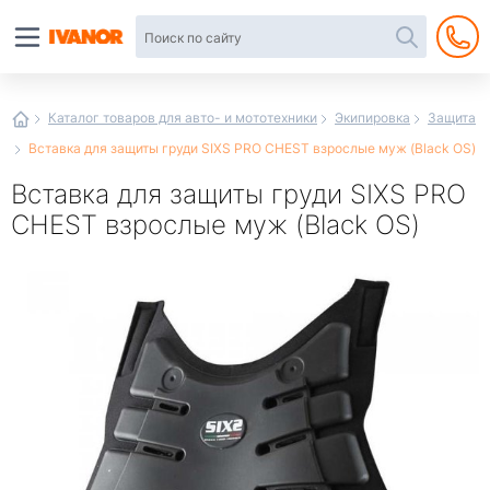
Автотовары
в
интернет-
магазине
Иванор
Каталог товаров для авто- и мототехники
Экипировка
Защита
Вставка для защиты груди SIXS PRO CHEST взрослые муж (Black OS)
Вставка для защиты груди SIXS PRO
CHEST взрослые муж (Black OS)