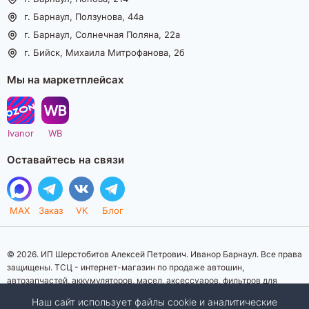
г. Барнаул, Ползунова, 44а
г. Барнаул, Солнечная Поляна, 22а
г. Бийск, Михаила Митрофанова, 2б
Мы на маркетплейсах
Ivanor
WB
Оставайтесь на связи
MAX
Заказ
VK
Блог
© 2026. ИП Шерстобитов Алексей Петрович. Иванор Барнаул. Все права
защищены. ТСЦ - интернет-магазин по продаже автошин,
автозапчастей, аккумуляторов, масел, аксессуаров, фильтров для
автомобилей. Данный интернет-сайт носит исключительно
Наш сайт использует файлы cookie и аналитические
информационный характер. Представленная информация о товарах, их