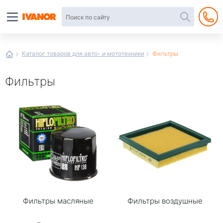
Автотовары
в
интернет-
магазине
Иванор
Каталог товаров для авто- и мототехники
Фильтры
Фильтры
Фильтры масляные
Фильтры воздушные