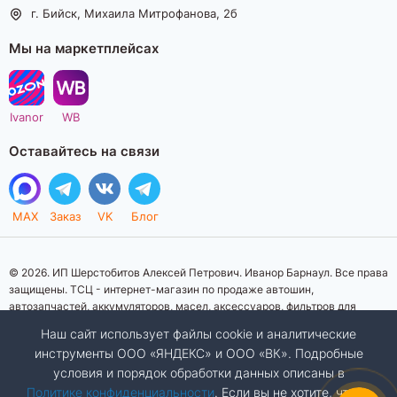
г. Бийск, Михаила Митрофанова, 2б
Мы на маркетплейсах
Ivanor
WB
Оставайтесь на связи
MAX
Заказ
VK
Блог
© 2026. ИП Шерстобитов Алексей Петрович. Иванор Барнаул. Все права
защищены. ТСЦ - интернет-магазин по продаже автошин,
автозапчастей, аккумуляторов, масел, аксессуаров, фильтров для
автомобилей. Данный интернет-сайт носит исключительно
Наш сайт использует файлы cookie и аналитические
информационный характер. Представленная информация о товарах, их
инструменты ООО «ЯНДЕКС» и ООО «ВК». Подробные
стоимости, характеристик, фото, наличия на складе ни при каких
условия и порядок обработки данных описаны в
условиях не является публичной офертой, определяемой положениями
Статьи 437 (2) Гражданского кодекса Российской Федерации.
Политике конфиденциальности
. Если вы не хотите, чтобы