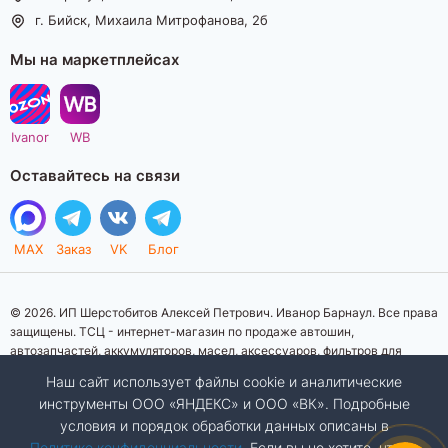
г. Бийск, Михаила Митрофанова, 2б
Мы на маркетплейсах
Ivanor
WB
Оставайтесь на связи
MAX
Заказ
VK
Блог
© 2026. ИП Шерстобитов Алексей Петрович. Иванор Барнаул. Все права
защищены. ТСЦ - интернет-магазин по продаже автошин,
автозапчастей, аккумуляторов, масел, аксессуаров, фильтров для
автомобилей. Данный интернет-сайт носит исключительно
Наш сайт использует файлы cookie и аналитические
информационный характер. Представленная информация о товарах, их
инструменты ООО «ЯНДЕКС» и ООО «ВК». Подробные
стоимости, характеристик, фото, наличия на складе ни при каких
условия и порядок обработки данных описаны в
условиях не является публичной офертой, определяемой положениями
Статьи 437 (2) Гражданского кодекса Российской Федерации.
Политике конфиденциальности
. Если вы не хотите, чтобы